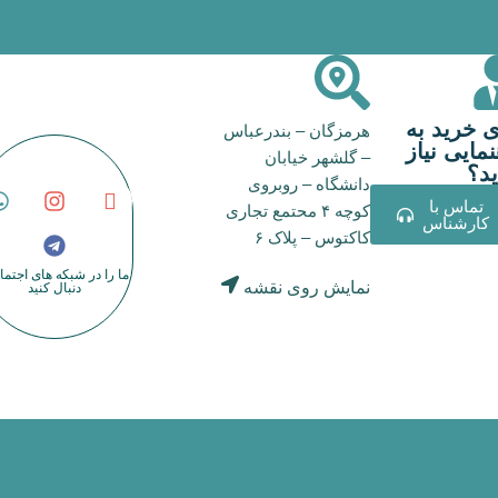
ی خرید به
هرمزگان – بندرعباس
مایی نیاز
– گلشهر خیابان
ید؟
دانشگاه – روبروی
تماس با
کوچه ۴ محتمع تجاری
کارشناس
کاکتوس – پلاک ۶
ما را در شبکه های اجتم
نمایش روی نقشه
دنبال کنید