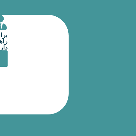
برا
راهن
دار